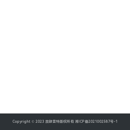
P
登录
注册
r
e
s
s
数
据
库
随
便
说
说
Copyright © 2023 放肆雷特版权所有
湘ICP备2021002587号-1