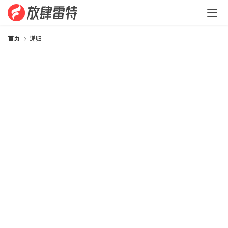
程
序
生
首页
递归
涯
C
#
.
N
E
T
W
o
r
d