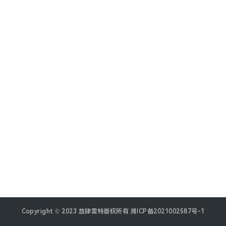
P
登录
注册
r
e
s
s
数
据
库
随
便
说
说
Copyright © 2023 放肆雷特版权所有
湘ICP备2021002587号-1