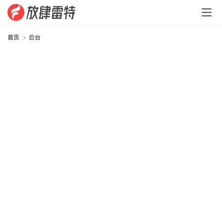
程
序
生
首页
后台
涯
C
#
.
N
E
T
W
o
r
d