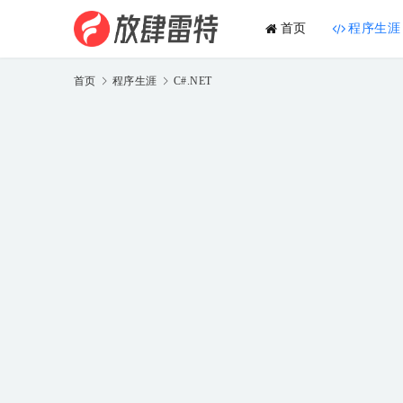
首页
程序生涯
首页
程序生涯
C#.NET