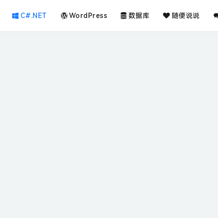
C#.NET
WordPress
数据库
随便说说