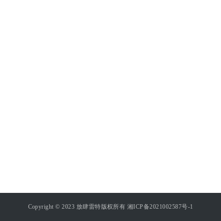
P
登录
注册
r
e
s
s
数
据
库
随
便
说
说
Copyright © 2023 放肆雷特版权所有
湘ICP备2021002587号-1