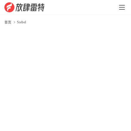
程
序
生
首页
Siebel
S
涯
C
#
.
N
E
T
W
o
r
d