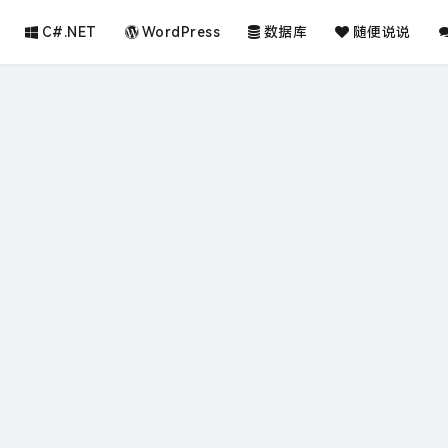
C#.NET
WordPress
数据库
随便说说